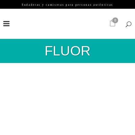
Sudaderas y camisetas para personas auténticas
FACEBOOK
INSTAGRAM
PINTEREST
0
FLUOR