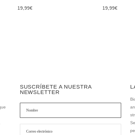
19,99
€
19,99
€
SUSCRÍBETE A NUESTRA
L
NEWSLETTER
Bi
que
an
st
a
Se
pe