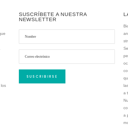
SUSCRÍBETE A NUESTRA
L
NEWSLETTER
Bi
que
an
st
a
Se
pe
oc
co
qu
 los
la
a 
Nu
co
a 
mo