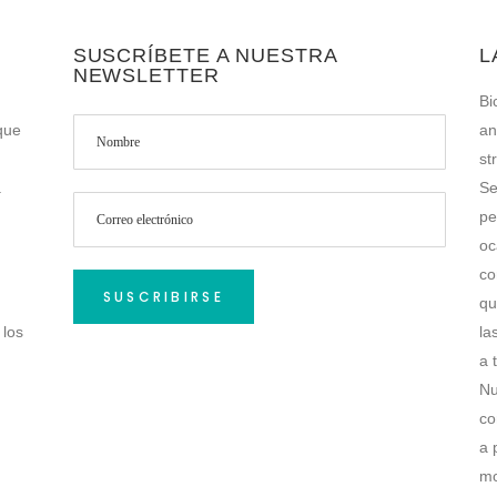
SUSCRÍBETE A NUESTRA
L
NEWSLETTER
Bi
que
an
st
a
Se
pe
oc
co
qu
 los
la
a 
Nu
co
a 
mo